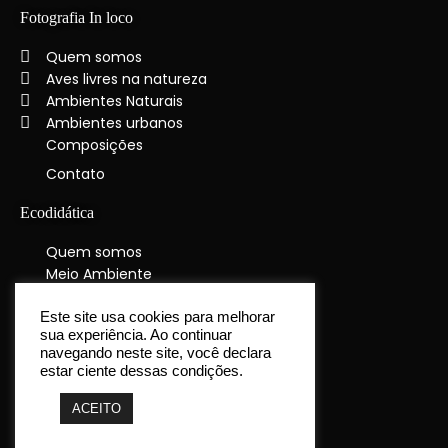
Fotografia In loco
Quem somos
Aves livres na natureza
Ambientes Naturais
Ambientes urbanos
Composições
Contato
Ecodidática
Quem somos
Meio Ambiente
Educação Ambiental
Turismo
Este site usa cookies para melhorar
sua experiência. Ao continuar
navegando neste site, você declara
Editora Ecodidática
estar ciente dessas condições.
Quem somos
ACEITO
O que publicamos